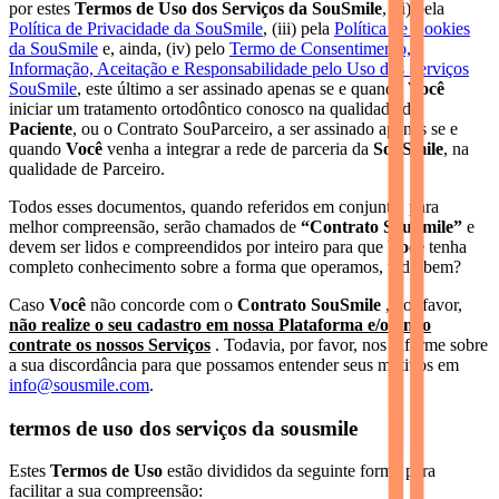
por estes
Termos de Uso dos Serviços da SouSmile
, (ii) pela
Política de Privacidade da SouSmile
, (iii) pela
Política de Cookies
da SouSmile
e, ainda, (iv) pelo
Termo de Consentimento,
Informação, Aceitação e Responsabilidade pelo Uso dos Serviços
SouSmile
, este último a ser assinado apenas se e quando
Você
iniciar um tratamento ortodôntico conosco na qualidade de
Paciente
, ou o Contrato SouParceiro, a ser assinado apenas se e
quando
Você
venha a integrar a rede de parceria da
SouSmile
, na
qualidade de Parceiro.
Todos esses documentos, quando referidos em conjunto, para
melhor compreensão, serão chamados de
“Contrato SouSmile”
e
devem ser lidos e compreendidos por inteiro para que
Você
tenha
completo conhecimento sobre a forma que operamos, tudo bem?
Caso
Você
não concorde com o
Contrato SouSmile
, por favor,
não realize o seu cadastro em nossa Plataforma e/ou não
contrate os nossos Serviços
. Todavia, por favor, nos informe sobre
a sua discordância para que possamos entender seus motivos em
info@sousmile.com
.
termos de uso dos serviços da sousmile
Estes
Termos de Uso
estão divididos da seguinte forma para
facilitar a sua compreensão: