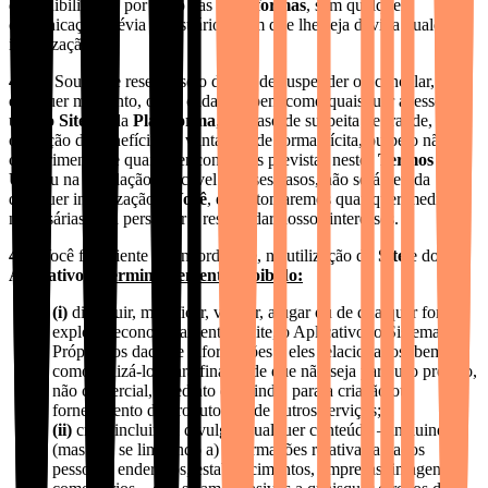
disponibilizados por meio das
Plataformas
, sem qualquer
comunicação prévia ao usuário e sem que lhe seja devida qualquer
indenização.
4.7.
A SouSmile reserva-se o direito de suspender ou cancelar, a
qualquer momento, o seu cadastro, bem como quaisquer acesso e
uso do
Site
ou da
Plataforma
, em caso de suspeita de fraude,
obtenção de benefício ou vantagem de forma ilícita, ou pelo não
cumprimento de quaisquer condições previstas nestes
Termos de
Uso
ou na legislação aplicável. Nesses casos, não será devida
qualquer indenização a
Você
, e nós tomaremos quaisquer medidas
necessárias para perseguir e resguardar nossos interesses.
4.8.
Você fica ciente e concorda que, na utilização do
Site
e do
Aplicativo
, é
terminantemente proibido:
(i)
distribuir, modificar, vender, alugar ou de qualquer forma
explorar economicamente o Site, o Aplicativo, o Sistema
Próprio, os dados e informações a eles relacionados, bem
como utilizá-los para finalidade que não seja para uso próprio,
não comercial, imediato ou, ainda, para a criação ou
fornecimento de produtos ou de outros serviços;
(ii)
criar, incluir ou divulgar qualquer conteúdo – incluindo
(mas não se limitando a) informações relativas a dados
pessoais, endereços, estabelecimentos, empresas, imagens e