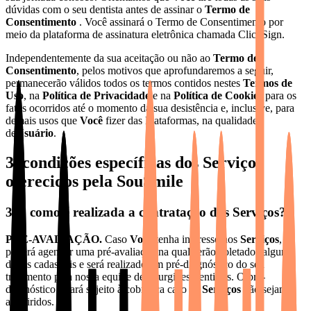
dúvidas com o seu dentista antes de assinar o
Termo de
Consentimento
. Você assinará o Termo de Consentimento por
meio da plataforma de assinatura eletrônica chamada ClickSign.
Independentemente da sua aceitação ou não ao
Termo de
Consentimento
, pelos motivos que aprofundaremos a seguir,
permanecerão válidos todos os termos contidos nestes
Termos de
Uso
, na
Política de Privacidade
e na
Política de Cookies
para os
fatos ocorridos até o momento da sua desistência e, inclusive, para
demais usos que
Você
fizer das Plataformas, na qualidade
de
Usuário
.
3. condições específicas dos Serviços
oferecidos pela SouSmile
3.1. como é realizada a contratação dos Serviços?
PRÉ-AVALIAÇÃO.
Caso
Você
tenha interesse nos
Serviços
,
poderá agendar uma pré-avaliação na qual serão coletados alguns
dados cadastrais e será realizado um pré-diagnóstico do seu
tratamento pela nossa equipe de cirurgiões-dentistas. O pré-
diagnóstico estará sujeito à cobrança caso os
Serviços
não sejam
adquiridos.