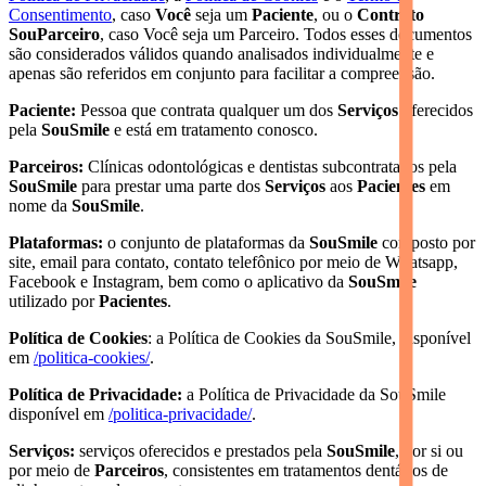
Consentimento
, caso
Você
seja um
Paciente
, ou o
Contrato
SouParceiro
, caso Você seja um Parceiro. Todos esses documentos
são considerados válidos quando analisados individualmente e
apenas são referidos em conjunto para facilitar a compreensão.
Paciente:
Pessoa que contrata qualquer um dos
Serviços
oferecidos
pela
SouSmile
e está em tratamento conosco.
Parceiros:
Clínicas odontológicas e dentistas subcontratados pela
SouSmile
para prestar uma parte dos
Serviços
aos
Pacientes
em
nome da
SouSmile
.
Plataformas:
o conjunto de plataformas da
SouSmile
composto por
site, email para contato, contato telefônico por meio de Whatsapp,
Facebook e Instagram, bem como o aplicativo da
SouSmile
utilizado por
Pacientes
.
Política de Cookies
: a Política de Cookies da SouSmile, disponível
em
/politica-cookies/
.
Política de Privacidade:
a Política de Privacidade da SouSmile
disponível em
/politica-privacidade/
.
Serviços:
serviços oferecidos e prestados pela
SouSmile
, por si ou
por meio de
Parceiros
, consistentes em tratamentos dentários de