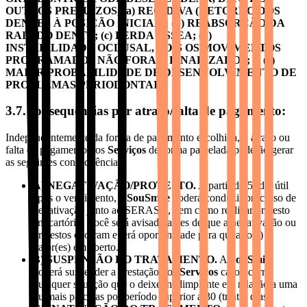
OUTROS PREJUÍZOS, (a) RECIDIVA (RETORNO DOS
DENTES À POSIÇÃO INICIAL); (b) REABSORÇÃO DA
RAIZ DO DENTE; (c) PERDA ÓSSEA; (d)
INSTABILIDADE OCLUSAL, POIS OS MOVIMENTOS
PROGRAMADOS NÃO FORAM FINALIZADOS; E (e)
MAIOR PROBABILIDADE DE DESENVOLVIMENTO DE
PROBLEMAS PERIODONTAIS.
3.7. consequências por atraso/falta de pagamento:
Independentemente da forma de pagamento escolhida, o atraso ou
falta de pagamento dos
Serviços
de forma parcelada poderão gerar
as seguintes consequências:
A) NEGATIVAÇÃO/PROTESTO.
A partir do 5º dia útil
após o vencimento, a
SouSmile
poderá conduzir processo de
negativação junto ao SERASA, bem como realizar protesto
em cartório. Você será avisado antes de que a negativação ou
protestos ocorram e terá oportunidade para quitar o(s)
valor(es) em aberto.
B) SUSPENSÃO DO TRATAMENTO.
A
SouSmile
poderá suspender a prestação dos
Serviços
caso ocorra
qualquer situação que o deixe inadimplente em relação a uma
ou mais parcelas por período superior a 30 (trinta) dias.