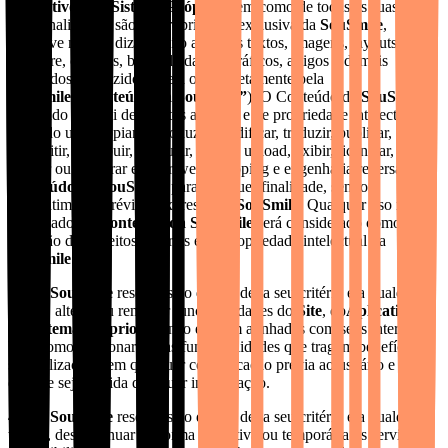
Aplicativo
e ao
Sistema Próprio
, bem como de todas as suas
funcionalidades, são de propriedade exclusiva da
SouSmile
,
inclusive no que diz respeito aos seus textos, imagens, layouts,
software, códigos, bases de dados, gráficos, artigos e demais
conteúdos produzidos direta ou indiretamente pela
SouSmile
(
“Conteúdo da SouSmile”
). O Conteúdo da
SouSmile
é
protegido pela lei de direitos autorais e de propriedade intelectual. É
proibido usar, copiar, reproduzir, modificar, traduzir, publicar,
transmitir, distribuir, executar, fazer o upload, exibir, licenciar,
vender ou explorar e fazer web scrapping e engenharia reversa do
Conteúdo da SouSmile
, para qualquer finalidade, sem o
consentimento prévio e expresso da
SouSmile
. Qualquer uso não
autorizado do
Conteúdo da SouSmile
será considerado como
violação dos direitos autorais e de propriedade intelectual da
SouSmile
.
4.5.
A
SouSmile
reserva-se o direito de, a seu critério e a qualquer
tempo, alterar ou remover funcionalidades do
Site
, do
Aplicativo
ou
do
Sistema Próprio
que não estejam alinhadas com seus interesses,
bem como adicionar novas funcionalidades que tragam benefícios a
sua utilização, sem qualquer comunicação prévia ao usuário e sem
que lhe seja devida qualquer indenização.
4.6.
A
SouSmile
reserva-se o direito de, a seu critério e a qualquer
tempo, descontinuar de forma definitiva ou temporária os serviços