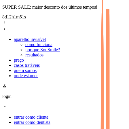
SUPER SALE: maior desconto dos últimos tempos!
8
d
12
h
1
m
51
s
chevron_right
chevron_right
aparelho invisível
como funciona
por que SouSmile?
resultados
preço
casos tratáveis
quem somos
onde estamos
person
login
expand_more
entrar como cliente
entrar como dentista