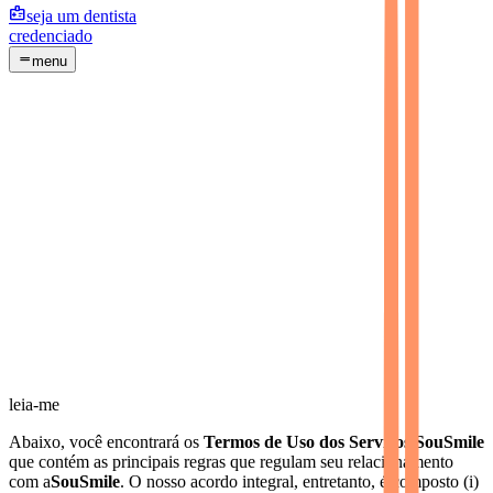
medical_information
seja um dentista
credenciado
drag_handle
menu
leia-me
Abaixo, você encontrará os
Termos de Uso dos Serviços SouSmile
que contém as principais regras que regulam seu relacionamento
com a
SouSmile
. O nosso acordo integral, entretanto, é composto (i)