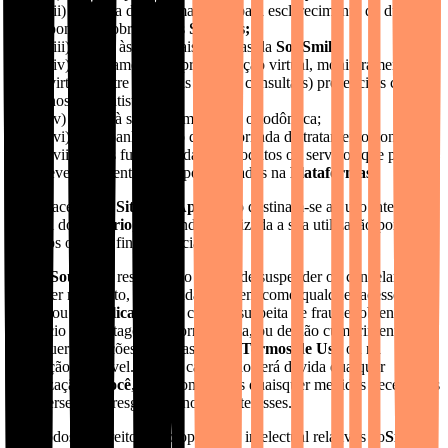
(ii) consulta de informações e para esclarecimento de dúvidas
pontuais sobre nossos
Serviços;
(iii) acesso às principais políticas da
SouSmile;
(iv) agendamento de pré-avaliação virtual, monitoramentos
virtuais entre consultas e/ou de consulta(s) presenciais com
nossos dentistas;
(v) acesso à sua documentação ortodôntica;
(vi) acompanhamento da sua jornada de tratamento conosco; e
(vii) outras funcionalidades, produtos ou serviços que possam
eventualmente ser disponibilizados na
Plataformas.
4.2.
O acesso ao
Site
e ao
Aplicativo
destinam-se ao uso interno e
pessoal do
Usuário
, não sendo autorizada a sua utilização por
terceiros ou para fins comerciais.
4.3.
A
SouSmile
reserva-se o direito de suspender ou cancelar, a
qualquer momento, o seu cadastro, bem como qualquer acesso seu
ao
Site
ou ao
Aplicativo
em caso de suspeita de fraude, obtenção de
benefício ou vantagem de forma ilícita, ou de não cumprimento de
quaisquer condições previstas nestes
Termos de Uso
ou na
legislação aplicável. Nesses casos, não será devida qualquer
indenização a
Você
, e nós tomaremos quaisquer medidas necessárias
para perseguir e resguardar nossos interesses.
4.4.
Todos os direitos de propriedade intelectual relativos ao
Site
, ao