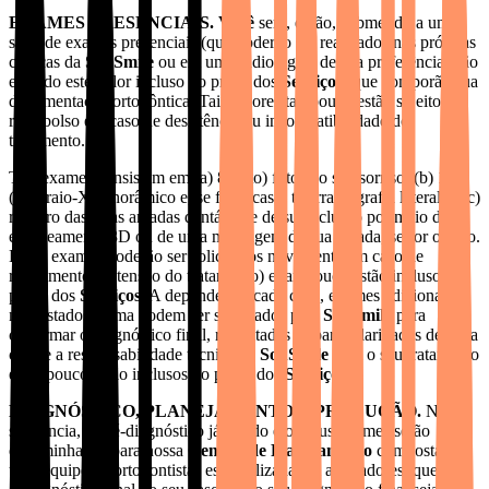
EXAMES PRESENCIAIS. Você
será, então, submetido a uma
série de exames presenciais (que poderão ser realizados nas próprias
clínicas da
SouSmile
ou em uma radiológica de sua preferência, não
estando este valor incluso no preço dos
Serviços
) que comporão sua
documentação ortodôntica. Tais valores tampouco estão sujeitos a
reembolso em caso de desistência ou incompatibilidade do
tratamento.
Tais exames consistem em (a) 8 (oito) fotos do seu sorriso, (b) 1
(um) raio-X panorâmico e, se for o caso, telerradiografia lateral, e (c)
registro das Suas arcadas dentárias e de sua oclusão por meio de
escaneamento 3D ou de uma moldagem de sua arcada, se for o caso.
Esses exames poderão ser solicitados novamente em caso de
refinamento (extensão do tratamento) e tampouco estão inclusos no
preço dos
Serviços
. A depender de cada caso, exames adicionais
não listados acima podem ser solicitados pela
SouSmile
para
confirmar o diagnóstico final, respeitadas as particularidades de cada
caso e a responsabilidade técnica da
SouSmile
com o seu tratamento
e tampouco estão inclusos no preço dos
Serviços
.
DIAGNÓSTICO, PLANEJAMENTO E PRODUÇÃO.
Na
sequência, o pré-diagnóstico já obtido e os seus exames serão
encaminhados para nossa
Central de Planejamento
composta por
uma equipe de ortodontistas especializada em alinhadores, que dará