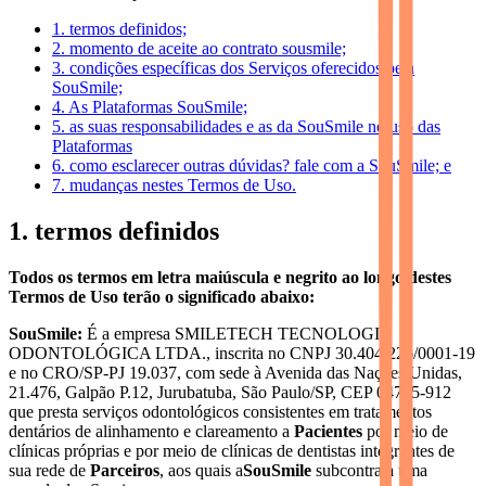
1. termos definidos;
2. momento de aceite ao contrato sousmile;
3. condições específicas dos Serviços oferecidos pela
SouSmile;
4. As Plataformas SouSmile;
5. as suas responsabilidades e as da SouSmile no uso das
Plataformas
6. como esclarecer outras dúvidas? fale com a SouSmile; e
7. mudanças nestes Termos de Uso.
1. termos definidos
Todos os termos em letra maiúscula e negrito ao longo destes
Termos de Uso terão o significado abaixo:
SouSmile:
É a empresa SMILETECH TECNOLOGIA
ODONTOLÓGICA LTDA., inscrita no CNPJ 30.404.226/0001-19
e no CRO/SP-PJ 19.037, com sede à Avenida das Nações Unidas,
21.476, Galpão P.12, Jurubatuba, São Paulo/SP, CEP 04795-912
que presta serviços odontológicos consistentes em tratamentos
dentários de alinhamento e clareamento a
Pacientes
por meio de
clínicas próprias e por meio de clínicas de dentistas integrantes de
sua rede de
Parceiros
, aos quais a
SouSmile
subcontrata uma