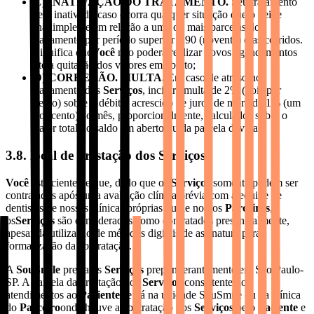
C) INATIVAÇÃO DO TRATAMENTO.
Seu tratamento
será inativado caso ocorra qualquer situação que o deixe
inadimplente em relação a uma ou mais parcelas do
pagamento por período superior a 90 (noventa) dias corridos.
Significa que
Você
não poderá realizar novos agendamentos
até a quitação dos valores em aberto;
D) CORREÇÃO. MULTA.
Em caso de atraso no
pagamento dos
Serviços
, incidirá multa de 2% (dois por
cento) sobre o débito, acrescido de juros de mora de 1% (um
por cento) ao mês, proporcionalmente, calculados sobre o
valor total do saldo em aberto ou da parcela devida.
3.8. local de prestação dos Serviços
Você
está ciente de que, dado que os
Serviços
somente podem ser
contratados após uma avaliação clínica prévia com a equipe de
dentistas de nossas clínicas próprias ou de nossos
Parceiros
,
os
Serviços
são considerados como contratados presencialmente,
apesar da utilização de métodos digitais de assinatura para
formalização da contratação.
A
SouSmile
presta os
Serviços
preponderantemente em São Paulo-
SP. A parcela da prestação dos
Serviços
consistente nos
atendimentos ao
Paciente
se dá na unidade SouSmile ou na clínica
do
Parceiro
onde houve a contratação dos
Serviços
pelo
Paciente
e