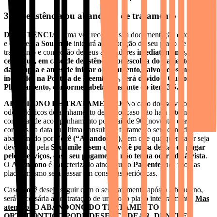
3.6. desistência ou abandono de tratamento
DESISTÊNCIA.
Uma vez recebida sua documentação ortodôntica
e exames, a
SouSmile
iniciará a elaboração do seu plano de
tratamento e confecção de seus alinhadores
imediatamente, sendo
certo que, em caso de desistência por escolha do Paciente depois
da compra e antes de iniciar o tratamento, salvo pelos motivos
indicados na Política de Reembolso, será devido o Custo de
Planejamento, conforme tabela constante do item 3.5.1.
ABANDONO DE TRATAMENTO.
No caso dos serviços
odontológicos de alinhamento dentário, caso não haja retorno às
consultas de acompanhamento por mais de 90 (noventa) dias
corridos da data da última consulta, o tratamento será considerado
abandonado por
Você (“Abandono”)
, sem que qualquer valor seja
devolvido pela
SouSmile e sem que você possa deixar de pagar
pelos Serviços, caso seu pagamento não tenha ocorrido à vista
.
O
Abandono
é caracterizado ainda que o
Paciente
faça uso das
placas mesmo sem passar em consultas periódicas.
Caso
Você
deseje seguir com o seu tratamento após o Abandono,
será necessária a contratação de um novo plano integralmente.
Mas
atenção:
O ABANDONO DO TRATAMENTO
ORTODÔNTICO PODE DESENCADEAR, DENTRE