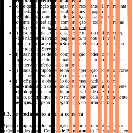
ter a data de vencimento alterada.
b)
De que a opção por
pagamento recorrente
não representa
de imediato a quitação das obrigações de pagamento
assumidas na contratação dos Serviços. Essa quitação
somente ocorrerá após a compensação de todas as parcelas
pagas pela via do
pagamento recorrente
.
c)
Caso não haja a compensação de uma ou mais parcelas,
Você
não estará livre do pagamento, tampouco haverá
quitação por parte da
SouSmile
em relação à parcela ou ao
valor total dos
Serviços
.
d)
Nas hipóteses de não compensação, poderá ocorrer a
hipótese em que duas ou mais parcelas sejam compensadas
em intervalo inferior ao de um mês.
e)
Ainda, nas hipóteses de não compensação, poderão ocorrer
várias novas tentativas de compensação da mesma parcela.
f)
Você possui a obrigação de informar imediatamente a
SouSmile
caso o cartão indicado para pagamento recorrente
seja bloqueado, cancelado, perca a validade ou se torne
inapto, por qualquer outro motivo, para realizar o pagamento
Serviços
, sob pena de negativação, conforme abaixo.
3.3. procedimento após a compra
Após a compra, sua documentação ortodôntica e pré-diagnóstico
serão enviados para a
Central de Planejamento
. Na sequência, em