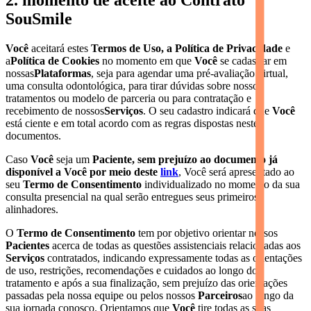
2. momento de aceite ao Contrato
SouSmile
Você
aceitará estes
Termos de Uso, a Política de Privacidade
e
a
Política de Cookies
no momento em que
Você
se cadastrar em
nossas
Plataformas
, seja para agendar uma pré-avaliação virtual,
uma consulta odontológica, para tirar dúvidas sobre nossos
tratamentos ou modelo de parceria ou para contratação e
recebimento de nossos
Serviços
. O seu cadastro indicará que
Você
está ciente e em total acordo com as regras dispostas nestes
documentos.
Caso
Você
seja um
Paciente, sem prejuízo ao documento já
disponível a Você por meio deste
link
, Você será apresentado ao
seu
Termo de Consentimento
individualizado no momento da sua
consulta presencial na qual serão entregues seus primeiros
alinhadores.
O
Termo de Consentimento
tem por objetivo orientar nossos
Pacientes
acerca de todas as questões assistenciais relacionadas aos
Serviços
contratados, indicando expressamente todas as orientações
de uso, restrições, recomendações e cuidados ao longo do
tratamento e após a sua finalização, sem prejuízo das orientações
passadas pela nossa equipe ou pelos nossos
Parceiros
ao longo da
sua jornada conosco. Orientamos que
Você
tire todas as suas