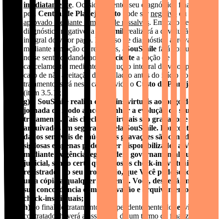
imediatamente
. Ocasionalmente, seu diagnóstico final dado
pela
Central de Planejamento
pode ser
negativo
ou
aprovado mediante remoção de ressalvas
. Em caso de
diagnóstico negativo, a
SouSmile
realizará a devolução
integral do valor pago. Em caso de diagnóstico aprovado
mediante remoção de ressalvas, a
SouSmile
fará comunicação
nesse sentido, dando ao(à)
Paciente
a opção de
cancelamento, mediante devolução integral do valor pago. Em
caso de não aceitação da simulação antes do início do
tratamento, será neste caso devido o
Custo de Planejamento
(item 3.5.1);
g) a
SouSmile
realiza check-ins virtuais ao longo de sua
jornada de modo a acompanhar a evolução do seu
tratamento. Tais check-ins virtuais são gravados e
arquivados em segurança pela
SouSmile
. Por conterem
dados sensíveis de saúde, tais gravações são consideradas
sigilosas e apenas poderão ser disponibilizados a
Você
mediante exigência legal, ordem governamental ou
judicial, sendo certo que todos os check-ins virtuais serão
registrados no seu prontuário, que Você pode solicitar
uma cópia a qualquer momento.
Você
, desde já, manifesta
sua concordância com a gravação e arquivamento destes
check-ins virtuais;
h)
ao final do tratamento, independentemente do
Serviço
contratado, haverá a assinatura de um termo de finalização de