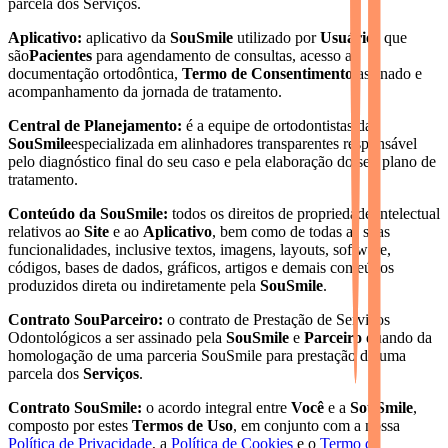
parcela dos Serviços.
Aplicativo:
aplicativo da
SouSmile
utilizado por
Usuários
que
são
Pacientes
para agendamento de consultas, acesso a
documentação ortodôntica,
Termo de Consentimento
assinado e
acompanhamento da jornada de tratamento.
Central de Planejamento:
é a equipe de ortodontistas da
SouSmile
especializada em alinhadores transparentes responsável
pelo diagnóstico final do seu caso e pela elaboração do seu plano de
tratamento.
Conteúdo da SouSmile:
todos os direitos de propriedade intelectual
relativos ao
Site
e ao
Aplicativo
, bem como de todas as suas
funcionalidades, inclusive textos, imagens, layouts, software,
códigos, bases de dados, gráficos, artigos e demais conteúdos
produzidos direta ou indiretamente pela
SouSmile
.
Contrato SouParceiro:
o contrato de Prestação de Serviços
Odontológicos a ser assinado pela
SouSmile
e
Parceiro
quando da
homologação de uma parceria SouSmile para prestação de uma
parcela dos
Serviços
.
Contrato SouSmile:
o acordo integral entre
Você
e a
SouSmile
,
composto por estes
Termos de Uso
, em conjunto com a nossa
Política de Privacidade
, a
Política de Cookies
e o
Termo de