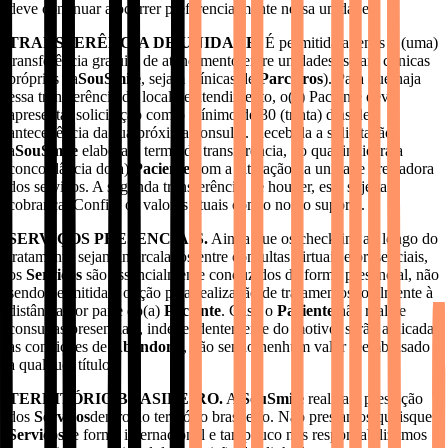
deve continuar a ocorrer preferencialmente nessa unidade.
TRANSFERÊNCIA DE UNIDADE.
É permitida apenas 1 (uma)
transferência gratuita de atendimento entre unidades (sejam clínicas
próprias da
SouSmile
, sejam clínicas de
Parceiros
). Para que haja
essa transferência do local de atendimento, o(a) Paciente deve
apresentar solicitação com o mínimo de 30 (trinta) dias de
antecedência da sua próxima consulta. Recebida a solicitação,
a
SouSmile
elaborará termo de transferência, no qual indicará a
concordância do(a)
Paciente
com a alteração da unidade prestadora
dos serviços. A segunda transferência, se houver, está sujeita a
cobrança. Confira os valores atuais com o nosso suporte.
SERVIÇOS PRESENCIAIS.
Ainda que os check-ins ao longo do
tratamento sejam intercalados entre consultas virtuais e presenciais,
os
Serviços
são essencialmente conduzidos de forma presencial, não
sendo permitida a opção pela realização de tratamentos totalmente à
distância por parte do(a)
Paciente
. Caso o
Paciente
não realize
consultas presenciais, independentemente do motivo, serão aplicadas
as condições de
Abandono
, não sendo nenhum valor reembolsado
a qualquer título.
TERRITÓRIO BRASILEIRO.
A
SouSmile
realiza a prestação
dos
Serviços
dentro do território brasileiro. Não prestamos quaisquer
Serviços
de forma internacional e tampouco nos responsabilizamos