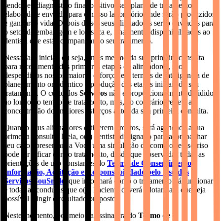
sendo seu diagnóstico final positivo, seu plano de tratamento é
elaborado e enviado para o nosso laboratório onde serão produzidos
e ganharão vida. Depois disso, seus alinhadores serão enviados para
o setor de embalagem e logística e, finalmente, disponibilizados ao
dentista que está acompanhando seu tratamento.
Nessa fase inicial, ou seja, antes mesmo da sua primeira consulta
para recebimento das primeiras etapas de alinhadores, são
despendidos nossos maiores esforços em termos de inteligência de
planejamento ortodôntico e produção das etapas iniciais do seu
tratamento. O custo dos
Serviços
não é proporcionalmente dividido
ao longo do tempo de tratamento, mas, ao contrário, reflete a
concentração dos maiores esforços antes da sua primeira consulta.
Quando seus alinhadores estiverem prontos, será agendada a sua
primeira consulta. Nela, o(a) dentista designado para acompanhar
seu caso apresentará a Você uma simulação de como o seu sorriso
pode vir a ficar com o tratamento, desde que observadas todas as
orientações de uso constantes do
Termo de Consentimento,
Informação, Aceitação e Responsabilidade pelo Uso dos
Serviços SouSmile
, que informará como o tratamento irá funcionar
e todas as condutas que o(a) Paciente deverá adotar para que seja
possível atingir o resultado proposto.
Neste momento, por meio da assinatura do
Termo de