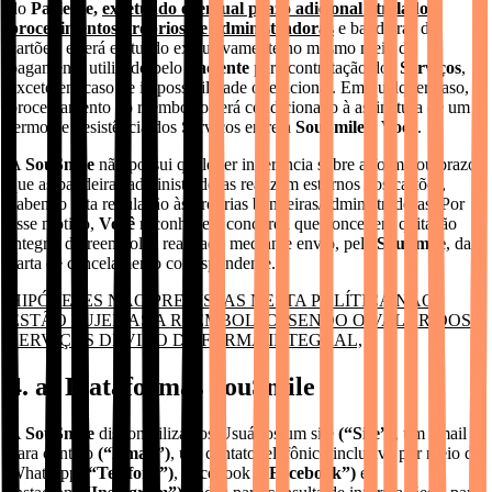
do
Paciente,
excetuado eventual prazo adicional atrelado a
procedimentos próprios de administradoras
e bandeiras de
cartões, e será efetuado exclusivamente no mesmo meio de
pagamento utilizado pelo
Paciente
para contratação dos
Serviços
,
exceto em caso de impossibilidade operacional. Em qualquer caso, o
processamento do reembolso será condicionado à assinatura de um
termo de desistência dos Serviços entre a
SouSmile
e
Você
.
A
SouSmile
não possui qualquer ingerência sobre a forma ou prazo
que as bandeiras/administradoras realizam estornos nos cartões,
cabendo esta regulação às próprias bandeiras/administradoras. Por
esse motivo,
Você
reconhece e concorda que concederá quitação
integral do reembolso realizado mediante envio, pela
SouSmile
, da
carta de cancelamento correspondente.
HIPÓTESES NÃO PREVISTAS NESTA POLÍTICA NÃO
ESTÃO SUJEITAS A REEMBOLSO, SENDO O VALOR DOS
SERVIÇOS DEVIDO DE FORMA INTEGRAL,
4. as Plataformas SouSmile
A
SouSmile
disponibiliza aos Usuários um site
(“Site”)
, um email
para contato
(“Email”)
, um contato telefônico inclusive por meio de
Whatsapp
(“Telefone”)
, Facebook
(“Facebook”)
e