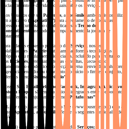
Instagram
(“Instagram”)
, todos para consulta de informações e para
esclarecimento de dúvidas pontuais sobre os Serviços.
Aos Usuários que são
Pacientes
, a
SouSmile
também disponibiliza
um aplicativo
(“Aplicativo”)
para agendamento de consultas,
acesso a documentação ortodôntica e seu
Termo de
Consentimento
assinado e acompanhamento da jornada de
tratamento.
Para todas as etapas da prestação dos
Serviços
, nossos
colaboradores e
Parceiros
utilizam plataformas tecnológicas
próprias e/ou regularmente licenciadas, incluindo para prontuário
dos
Pacientes
, gerenciamento das consultas, execução do
planejamento ortodôntico, confecção interna e envio de alinhadores
e gerenciamento do seu tratamento, do início ao fim (em conjunto,
referidas como
“Sistema Próprio”
).
Nossos
Site, Email, Telefone, Facebook, Instagram, Aplicativo e
Sistema Próprio
são em sua maioria integrados entre si e portanto
aqui referidos conjuntamente como
“Plataformas”
.
4.1.
Por meio do acesso ao nosso
Site
(www.sousmile.com) e/ou ao
nosso
Aplicativo
, a
SouSmile
oferece as seguintes funcionalidades
a
Você
:
(i) caminho para a contratação dos
Serviços;