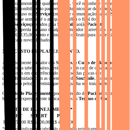
tratamento. De qualquer forma, você reconhece desde já que a
disponibilização para retirada do único par de contenção
incluso nos
Serviços
(mediante comunicação da SouSmile
nesse sentido) é o ato que significa o final dos
Serviços
prestados pela
SouSmile
ao(à)
Paciente
;
i)
a perda ou dano de algum alinhador acarretará o custo de
R$ 135,00 (cento e trinta e cinco Reais) para confecção de
cada novo alinhador.
3.5.1. CUSTO DE PLANEJAMENTO.
Adicionalmente ao valor dos
Serviços
, o
Custo de Planejamento
,
indicado na tabela abaixo, será devido em caso de desadaptação dos
alinhadores em decorrência do mau uso das placas em
desconformidade com as orientações da
SouSmile
, conforme
constatado pelo(a) dentista que acompanha seu tratamento.
O
Custo de Planejamento
pode ser retido do
Paciente
também nas
hipóteses expressamente indicadas nestes
Termos de Uso
.
CUSTO DE PLANEJAMENTO*
LIGHT
SMART
PLUS
R$ 2.950,00
R$ 3.700,00
R$ 4.900,00
*Os valores indicados na tabela são atualizados periodicamente.