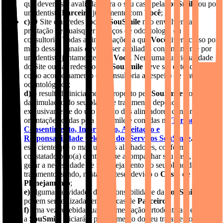
que devem ser avaliadas para o seu caso pela
SouSmile
ou por
um dentista
Parceiro
juntamente com
Você
;
c)
O Site e as redes sociais
SouSmile
não envolvem a
prestação de quaisquer serviços de odontologia ou
consultoria. Todas as informações a que
Você
tiver acesso por
meio desses canais deverão ser avaliadas conjuntamente por
um dentista juntamente com
Você
. Nenhuma funcionalidade
do Site ou das redes sociais
SouSmile
deve ser entendida
como aconselhamento ou consultoria a respeito de tratamentos
odontológicos;
d)
o resultado inicialmente proposto pela
SouSmile
por meio
da simulação do seu plano de tratamento depende
exclusivamente do uso correto dos alinhadores conforme
orientações dadas pela SouSmile e contidas no
Termo de
Consentimento, Informação, Aceitação e
Responsabilidade pelo Uso dos Serviços SouSmile
. Você
está ciente que o mau uso dos alinhadores, conforme
constatado pelo(a) dentista que acompanhar seu caso, poderá
gerar a necessidade de replanejamento do seu plano de
tratamento, sendo, nesta hipótese, devido o
Custo de
Planejamento
;
e)
algumas atividades de responsabilidade da
SouSmile
podem ser realizadas em clínicas de
Parceiros
;
f)
uma vez recebida sua documentação ortodôntica e exames,
a
SouSmile
iniciará o planejamento do seu tratamento