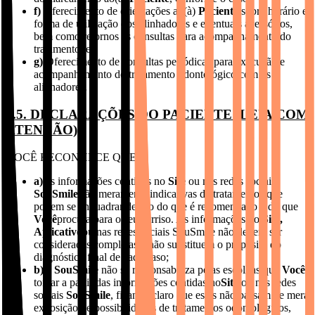
f)
Oferecimento de orientações ao(à)
Paciente
sobre horário e
forma de utilização dos alinhadores e eventuais acessórios,
bem como retornos às consultas para acompanhamento do
tratamento; e
g)
Oferecimento de consultas periódicas para execução e
acompanhamento do tratamento odontológico com os
alinhadores.
3.5. DECLARAÇÕES DO PACIENTE (LEIA COM
ATENÇÃO)
VOCÊ RECONHECE QUE:
a)
as informações contidas no
Site
ou nas redes sociais
SouSmile
são meramente indicativas de tratamentos que
podem se enquadrar dentro do que é recomendado e do que
Você
procura para o seu sorriso. As informações do
Site,
Aplicativo
ou nas redes sociais SouSmile não devem ser
consideradas completas e não substituem o propósito do
diagnóstico final de cada caso;
b)
a
SouSmile
não se responsabiliza pelas escolhas que
Você
tomar a partir das informações contidas no
Site
ou nas redes
sociais
SouSmile
, ficando claro que estas não passam de mera
exposição de possibilidades de tratamentos odontológicos,