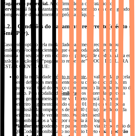
Pagamento presencial.
A confirmação da contratação dos
Serviços
será feita instantaneamente, no momento em que é gerado o
comprovante de pagamento na própria máquina.
3.2.1. Condições do pagamento recorrente (crédito e
SmilePay).
Caso tenha optado pela modalidade pagamento recorrente ou
SmilePay, Você está ciente de que essa modalidade depende da
consulta do seu nome em cadastro de proteção de crédito. Ainda em
razão da opção pelo “pagamento recorrente”, VOCÊ DECLARA
ESTAR CIENTE QUE:
a)
Pela modalidade
crédito recorrente
, os valores das parcelas
serão debitados mensalmente do seu cartão de crédito, sem
que o valor total do serviço comprometa o limite de crédito do
cartão. Pela modalidade
SmilePay
, os valores das parcelas
serão gerados mensalmente via boleto bancário, sendo o
primeiro pagamento devido em até 01 (um) dia útil após a
conclusão da compra e os demais 30 (trinta) dias depois da
primeira data de vencimento. Os boletos serão
disponibilizados a Você por meio da área logada das
Plataformas
, poderão ser pagos também via Pix por meio do
QR Code disponibilizado no próprio boleto e
não poderão