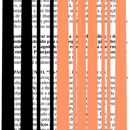
o diagnóstico final do seu caso. Caso seu diagnóstico final seja
positivo, seu plano de tratamento será, então, elaborado pela central
de planejamento e, por fim, seu caso será levado para produção. Os
prazos de produção e disponibilidade de agendamento podem ser
impactados por meses promocionais ou de recesso, verifique o prazo
específico com o nosso suporte.
Você poderá comprar os Serviços a partir da realização do pré-
diagnóstico conduzido pela nossa equipe de cirurgiões-dentistas,
lembrando que o diagnóstico final estará sujeito a confirmação
pela Central de Planejamento.
Não se preocupe, caso a
SouSmile
não possa tratar seu sorriso, com base no diagnóstico final, seu
investimento será totalmente devolvido.
PRÉ-PAGAMENTO. “No-Show”.
Para confirmar um
agendamento para execução de exames presenciais após a realização
de pré-diagnóstico, poderá ser solicitado o pagamento de uma
parcela dos
Serviços
a título de Pré-pagamento. Esse valor tem
como objetivo garantir a manutenção de uma oferta oferecida a
Você
, que deverá ser adquirida no prazo informado na comunicação
do Pré-pagamento. Em caso de contratação dos Serviços dentro
desse prazo, o valor pago a título de Pré-pagamento será
devidamente descontado do valor total dos
Serviços
. Em caso de
não comparecimento para realização dos exames presenciais ou
contratação dos
Serviços
após o prazo mencionado, o valor pago a
título de Pré-pagamento não será devolvido ao Paciente nem abatido