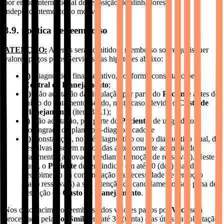
por envio internacional de reposição de alinhadores,
independentemente do motivo.
3.9. política de reembolso
ATENÇÃO:
Apenas será admitido o reembolso sobre quaisquer
valores pagos pelos Serviços nas hipóteses abaixo:
a)
Diagnóstico final negativo, conforme constatado pela
Central de Planejamento
;
b)
Não aceitação da simulação por parte do
Paciente
antes do
início do tratamento, sendo, neste caso, devido o
Custo de
Planejamento
(item 3.5.1);
c)
Não aceitação, por parte do
Paciente
, de upgrade ou
downgrade do plano pré-diagnosticado; e
d)
Constatação, no pré-diagnóstico ou no diagnóstico final, de
ressalvas a serem removidas anteriormente ao início do
tratamento (aprovado mediante remoção de ressalvas). Neste
caso, o
Paciente
deverá indicar em até 10 (dez) dias do
recebimento da comunicação da necessidade de remoção
da(s) ressalva(s) a sua intenção de cancelamento, sob pena de
retenção do
Custo de Planejamento
.
Nos casos acima, o reembolso dos valores pagos por
Você
será
processado pela
SouSmile
em até 30 (trinta) dias úteis da solicitação