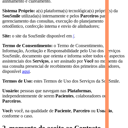
alinhamento e clareamento.
Sistema Próprio:
a(s) plataforma(s) tecnológica(s) própria(s) da
SouSmile
utilizada(s) internamente e pelos
Parceiros
para
gerenciamento das consultas, execução do planejamento
ortodôntico, confecção interna e envio de alinhadores;
Site:
o site da SouSmile disponível em
/
.
Termo de Consentimento:
o Termo de Consentimento,
Informação, Aceitação e Responsabilidade pelo Uso dos Serviços
SouSmile, documento que orienta e informa sobre todos os aspectos
assistenciais dos
Serviços
, a ser assinado por
Você
no momento da
sua consulta presencial de recebimento dos primeiros alinhadores,
disponível
aqui
.
Termos de Uso:
estes Termos de Uso dos Serviços da SouSmile.
Usuário:
pessoas que navegam nas
Plataformas
,
independentemente de serem
Pacientes
, colaboradores ou
Parceiros
.
Você:
você, na qualidade de
Paciente
,
Parceiro
ou
Usuário
,
conforme o caso.