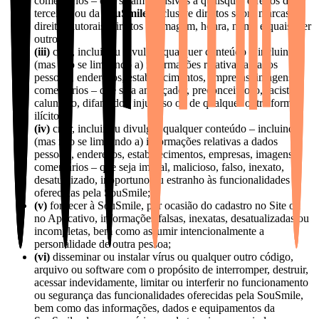
comentários – que sejam ofensivos a quaisquer direitos de
terceiros ou da
SouSmile
, inclusive direitos sobre marcas,
direitos autorais, direitos de imagem, honra, nome e quaisquer
outros;
(iii)
criar, incluir ou divulgar qualquer conteúdo – incluindo
(mas não se limitando a) informações relativas a dados
pessoais, endereços, estabelecimentos, empresas, imagens e
comentários – que seja ameaçador, preconceituoso, racista,
calunioso, difamador, injurioso ou de qualquer outra forma
ilícito;
(iv)
criar, incluir ou divulgar qualquer conteúdo – incluindo
(mas não se limitando a) informações relativas a dados
pessoais, endereços, estabelecimentos, empresas, imagens e
comentários – que seja imoral, malicioso, falso, inexato,
desatualizado, inoportuno ou estranho às funcionalidades
oferecidas pela SouSmile;
(v)
fornecer à SouSmile, por ocasião do cadastro no Site ou
no Aplicativo, informações falsas, inexatas, desatualizadas ou
incompletas, bem como assumir intencionalmente a
personalidade de outra pessoa;
(vi)
disseminar ou instalar vírus ou qualquer outro código,
arquivo ou software com o propósito de interromper, destruir,
acessar indevidamente, limitar ou interferir no funcionamento
ou segurança das funcionalidades oferecidas pela SouSmile,
bem como das informações, dados e equipamentos da