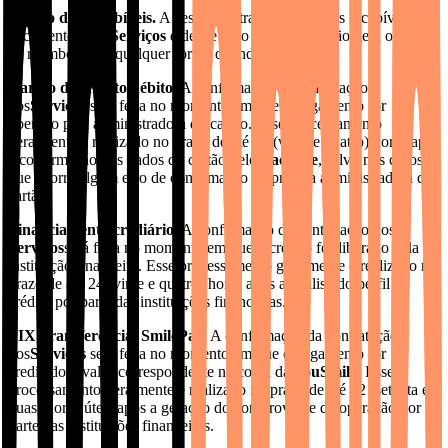
Cessão dos recebíveis.
A cessão ou transferência dos recebíveis
decorrentes dos
Serviços
é desde logo permitida e não gera o direito
ao reembolso de qualquer forma de indenização.
Cartão de crédito/débito.
A confirmação da contratação
dos
Serviços
será feita no momento em que o pagamento for
liberado pela administradora do cartão. Esse processamento
geralmente é realizado no prazo de até 24 (vinte e quatro) horas após
a confirmação dos dados do cartão pelo
Paciente
, salvo nos casos
que ocorra algum erro de confirmação da própria administradora do
cartão.
Financiamento/crediário.
A confirmação da contratação dos
Serviços
será feita no momento em que o crédito for liberado pela
instituição financeira. Esse processamento geralmente é realizado no
prazo de até 24 (vinte e quatro) horas após a análise do perfil de
crédito por parte das instituições financeiras.
PIX, transferência, SmilePay.
A confirmação da contratação
dos
Serviços
será feita no momento em que o pagamento for
creditado o valor correspondente na conta da
SouSmile
. Esse
processamento geralmente é realizado no prazo de até 72 (setenta e
duas) horas úteis após a geração do comprovante da operação por
parte das instituições financeiras.