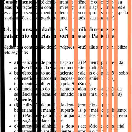
Consentimento
, Você demonstrará sua ciência e concordância a
essas orientações bem como com relação à simulação, limitações e
ressalvas do seu tratamento, reiterando seu compromisso de respeitar
as orientações ao longo do tratamento e após a sua finalização.
3.4. responsabilidades da SouSmile durante seu
tratamento e alertas importantes aos Pacientes
Mediante a contratação dos
Serviços
, a
SouSmile
se responsabiliza
pelo seguinte:
a)
Realização de pré-avaliação do(a)
Paciente
por meio da
análise clínica e da sua documentação ortodôntica;
b)
Oferecimento ao(à)
Paciente
de alertas e explicações sobre
os benefícios, riscos, limitações e inconveniências do(s)
tratamento(s) oferecido(s) pela
SouSmile
;
c)
Planejamento do tratamento ortodôntico e confecção da
sequência de placas de alinhadores a serem usadas pelo(a)
Paciente
;
d)
Realização de profilaxia dental (remoção da placa
bacteriana e de manchas superficiais, por meio do polimento)
no(a)
Paciente
para preparar para o uso dos alinhadores e/ou
realização do clareamento;
e)
Entrega dos alinhadores, de seus acessórios e do material
do clareamento ao(à)
Paciente
, conforme o caso;